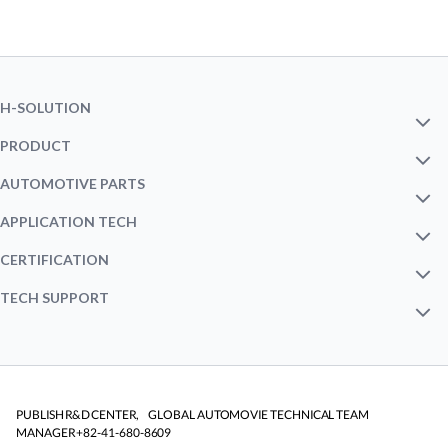
H-SOLUTION
INTRO
PRODUCT
MILD STEEL
AUTOMOTIVE PARTS
M.A.P
OUTERㆍINNER PANEL
APPLICATION TECH
HSS STEEL
FORMING
CERTIFICATION
EV CONCEPT CAR
BODY STRUCTURE
STATUS
TECH SUPPORT
AHSS STEEL
JOINING
NEXT GEN HSCB
TECHNICAL NOTE
CHASSISㆍSUSPENSION
CORROSION
ONLINE CONFERENCE
AUTOMOTIVE PART SOLUTION
PUBLISH R&D CENTER, GLOBAL AUTOMOVIE TECHNICAL TEAM
MANAGER +82-41-680-8609
CRASHWORTHINESS